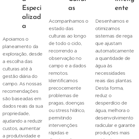
Especi
as
ente
alizad
Acompanhamos o
Desenhamos e
a
estado das
otimizamos
culturas ao longo
sistemas de rega
Apoiamos o
de todo o ciclo,
que ajustam
planeamento da
recorrendo a
automaticamente
exploração, desde
observação no
a quantidade de
a escolha das
campo e a dados
água às
culturas até à
remotos.
necessidades
gestão diária do
Identificamos
reais das plantas.
campo. As nossas
precocemente
Desta forma,
recomendações
problemas de
reduz o
são baseadas em
pragas, doenças
desperdício de
dados reais da sua
ou stress hídrico,
água, melhora o
propriedade,
permitindo
desenvolvimento
ajudando a reduzir
intervenções
radicular e garante
custos, aumentar
rápidas e
produções mais
a produtividade e