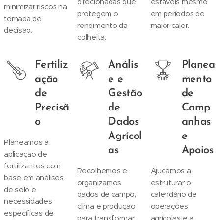
direcionadas que
estáveis mesmo
minimizar riscos na
protegem o
em períodos de
tomada de
rendimento da
maior calor.
decisão.
colheita.
Fertiliz
Anális
Planea
ação
e e
mento
de
Gestão
de
Precisã
de
Camp
o
Dados
anhas
Agrícol
e
Planeamos a
as
Apoios
aplicação de
fertilizantes com
Recolhemos e
Ajudamos a
base em análises
organizamos
estruturar o
de solo e
dados de campo,
calendário de
necessidades
clima e produção
operações
específicas de
para transformar
agrícolas e a