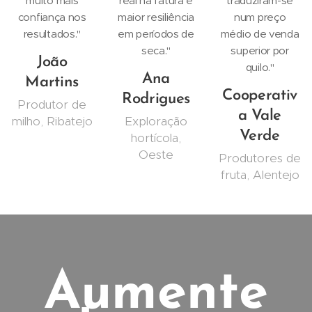
muito mais
real na fatura e
traduziram-se
confiança nos
maior resiliência
num preço
resultados."
em períodos de
médio de venda
seca."
superior por
João
quilo."
Ana
Martins
Cooperativ
Rodrigues
Produtor de
a Vale
milho, Ribatejo
Exploração
Verde
hortícola,
Oeste
Produtores de
fruta, Alentejo
Aumente